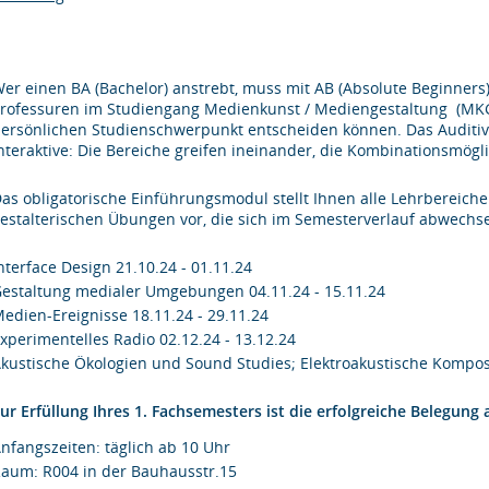
er einen BA (Bachelor) anstrebt, muss mit AB (Absolute Beginners
rofessuren im Studiengang Medienkunst / Mediengestaltung (MKG
ersönlichen Studienschwerpunkt entscheiden können. Das Auditive 
nteraktive: Die Bereiche greifen ineinander, die Kombinationsmöglic
as obligatorische Einführungsmodul stellt Ihnen alle Lehrbereic
estalterischen Übungen vor, die sich im Semesterverlauf abwechs
nterface Design 21.10.24 - 01.11.24
estaltung medialer Umgebungen 04.11.24 - 15.11.24
edien-Ereignisse 18.11.24 - 29.11.24
xperimentelles Radio 02.12.24 - 13.12.24
kustische Ökologien und Sound Studies; Elektroakustische Komposi
ur Erfüllung Ihres 1. Fachsemesters ist die erfolgreiche Belegun
nfangszeiten: täglich ab 10 Uhr
aum: R004 in der Bauhausstr.15