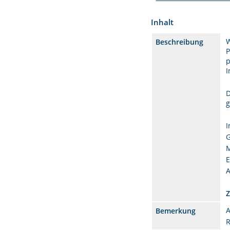
Inhalt
W
Beschreibung
P
p
I
D
g
I
G
M
E
A
Z
A
Bemerkung
R