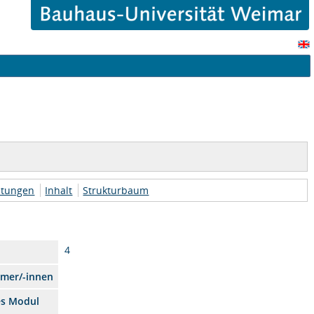
htungen
Inhalt
Strukturbaum
4
hmer/-innen
es Modul