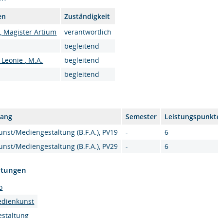
en
Zuständigkeit
., Magister Artium
verantwortlich
begleitend
Leonie , M.A.
begleitend
begleitend
gang
Semester
Leistungspunkt
nst/Mediengestaltung (B.F.A.), PV19
-
6
nst/Mediengestaltung (B.F.A.), PV29
-
6
htungen
o
edienkunst
estaltung