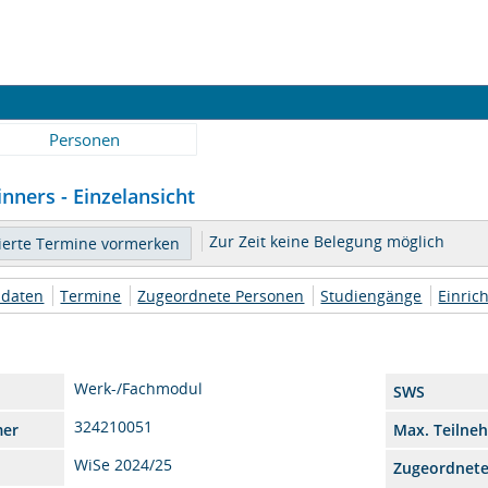
Personen
inners - Einzelansicht
Zur Zeit keine Belegung möglich
daten
Termine
Zugeordnete Personen
Studiengänge
Einric
Werk-/Fachmodul
SWS
324210051
mer
Max. Teilne
WiSe 2024/25
Zugeordnet