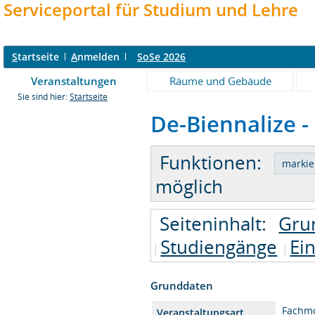
Serviceportal für Studium und Lehre
S
tartseite
A
nmelden
SoSe 2026
Veranstaltungen
Räume und Gebäude
Sie sind hier:
Startseite
De-Biennalize -
Funktionen:
möglich
Seiteninhalt:
Gru
Studiengänge
Ei
Grunddaten
Fachm
Veranstaltungsart