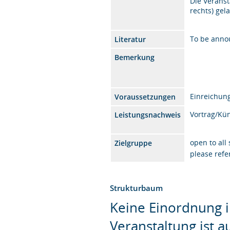
Die Veranst
rechts) ge
To be ann
Literatur
Bemerkung
Einreichung
Voraussetzungen
Vortrag/Kü
Leistungsnachweis
open to all
Zielgruppe
please refe
Strukturbaum
Keine Einordnung i
Veranstaltung ist 