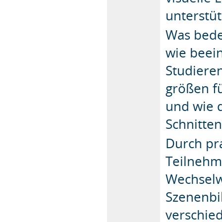
unterstü
Was bede
wie beein
Studieren
größen fü
und wie 
Schnitten
Durch pr
Teilnehm
Wechselw
Szenenbi
verschie