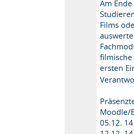
Am Ende 
Studiere
Films od
auswerte
Fachmodul 
filmische
ersten E
Verantwo
Präsenzt
Moodle/
05.12. 14
12.12. 14