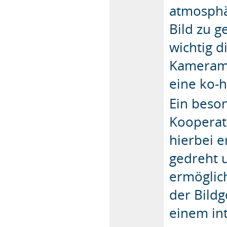
atmosph
Bild zu g
wichtig 
Kamerama
eine ko-h
Ein beson
Kooperat
hierbei e
gedreht 
ermöglic
der Bild
einem int