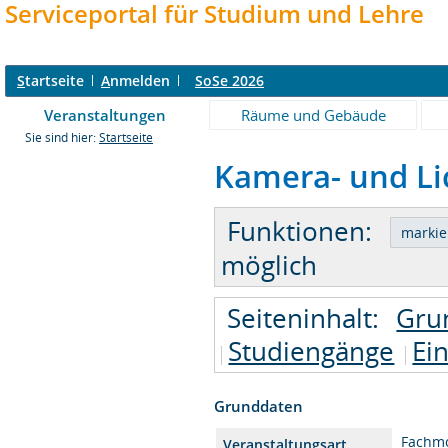
Serviceportal für Studium und Lehre
S
tartseite
A
nmelden
SoSe 2026
Veranstaltungen
Räume und Gebäude
Sie sind hier:
Startseite
Kamera- und Lic
Funktionen:
möglich
Seiteninhalt:
Gru
Studiengänge
Ei
Grunddaten
Fachm
Veranstaltungsart