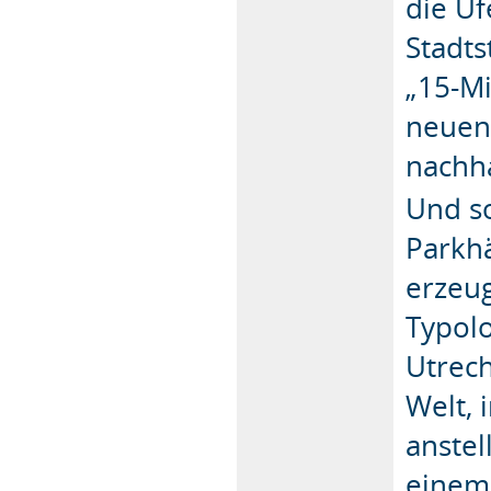
die Uf
Stadts
„15-Mi
neuen 
nachha
Und so
Parkhä
erzeu
Typolo
Utrech
Welt, 
anstel
einem