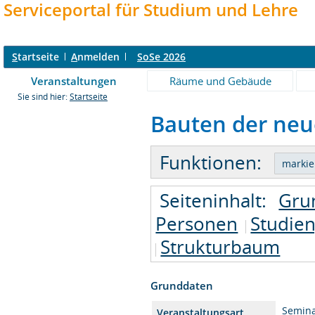
Serviceportal für Studium und Lehre
S
tartseite
A
nmelden
SoSe 2026
Veranstaltungen
Räume und Gebäude
Sie sind hier:
Startseite
Bauten der neue
Funktionen:
Seiteninhalt:
Gru
Personen
Studie
Strukturbaum
Grunddaten
Semin
Veranstaltungsart