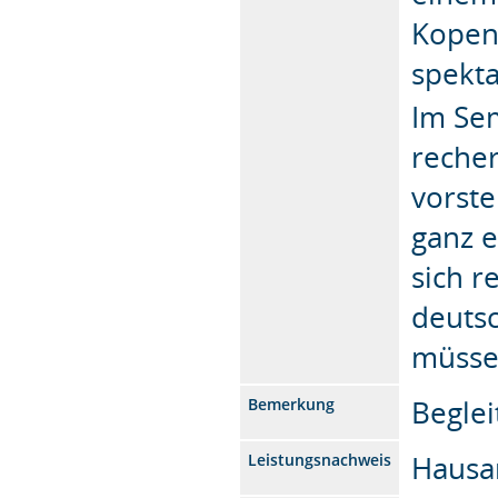
Kopen
spekt
Im Sem
recher
vorste
ganz e
sich r
deuts
müsse
Begle
Bemerkung
Hausa
Leistungsnachweis