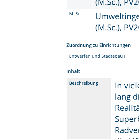
(M.Sc.), PV
M. Sc.
Umweltinge
(M.Sc.), PV
Zuordnung zu Einrichtungen
Entwerfen und Städtebau I
Inhalt
In vie
Beschreibung
lang d
Realit
Superb
Radve