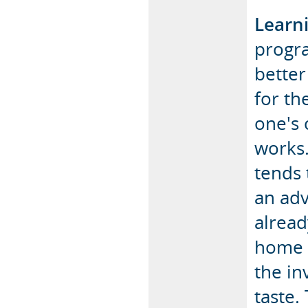
Learn
progra
better
for th
one's 
works.
tends 
an adv
alread
home a
the in
taste.