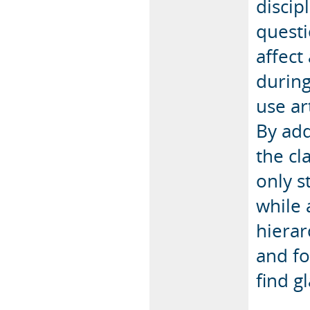
discip
quest
affect
during
use ar
By add
the cla
only s
while 
hierar
and fo
find g