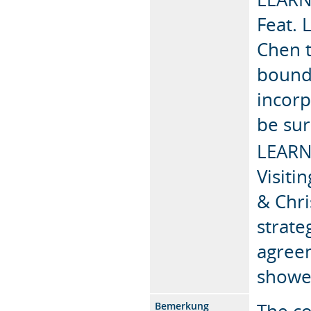
Feat. 
Chen t
bounda
incorp
be sur
LEARN
Visiti
& Chri
strate
agreem
showe
The co
Bemerkung