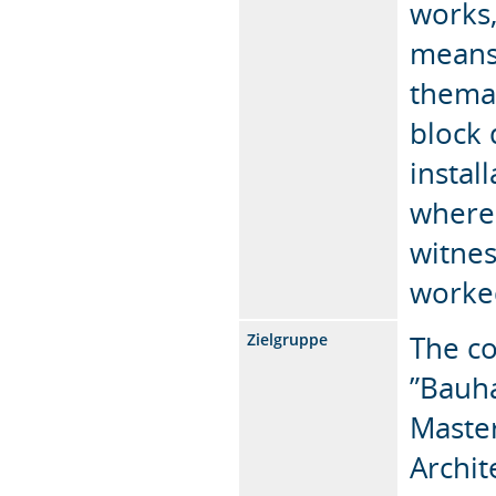
works,
means 
themat
block 
instal
where 
witnes
worke
The co
Zielgruppe
”Bauha
Master
Archit