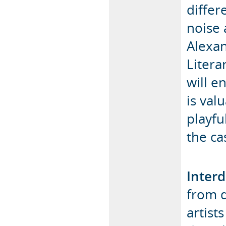
diffe
noise 
Alexa
Litera
will e
is val
playfu
the ca
Interd
from d
artist