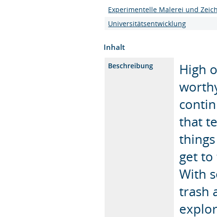
Experimentelle Malerei und Zei
Universitätsentwicklung
Inhalt
High o
Beschreibung
worthy
contin
that t
things
get to
With s
trash 
explor