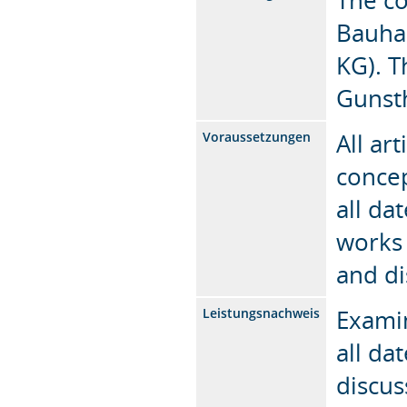
Bauha
KG). T
Gunst
All ar
Voraussetzungen
concep
all da
works 
and di
Examin
Leistungsnachweis
all da
discus