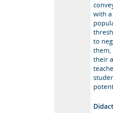
convey
with a
popula
thresh
to neg
them, 
their
teache
studen
potent
Didact