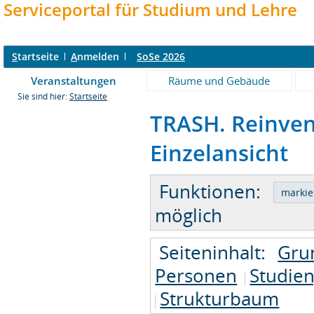
Serviceportal für Studium und Lehre
S
tartseite
A
nmelden
SoSe 2026
Veranstaltungen
Räume und Gebäude
Sie sind hier:
Startseite
TRASH. Reinvent
Einzelansicht
Funktionen:
möglich
Seiteninhalt:
Gru
Personen
Studie
Strukturbaum