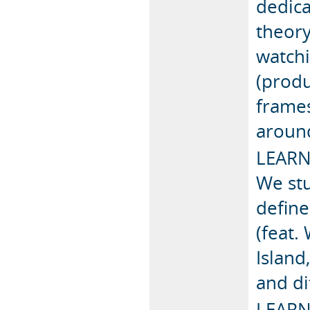
dedica
theory
watchi
(produ
frames
around
LEAR
We st
define
(feat.
Island
and di
LEARN