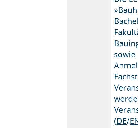
»Bauh
Bache
Fakult
Bauin
sowie 
Anmel
Fachst
Verans
werden
Veran
(
DE
/
E