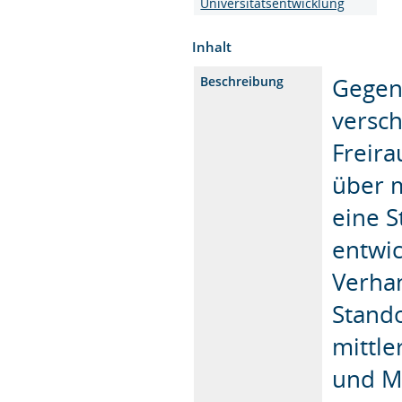
Universitätsentwicklung
Inhalt
Gegens
Beschreibung
versc
Freira
über 
eine S
entwic
Verha
Stando
mittle
und Mu