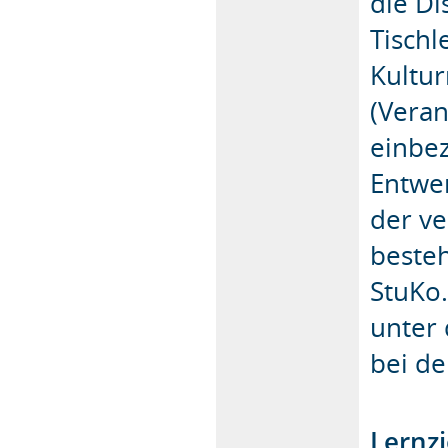
die Di
Tischl
Kultu
(Veran
einbe
Entwe
der ve
besteh
StuKo.
unter
bei de
Lernzi