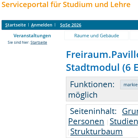
Serviceportal für Studium und Lehre
S
tartseite
A
nmelden
SoSe 2026
Veranstaltungen
Räume und Gebäude
Sie sind hier:
Startseite
Freiraum.Pavil
Stadtmodul (6 E
Funktionen:
möglich
Seiteninhalt:
Gru
Personen
Studie
Strukturbaum