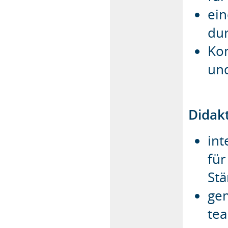
ein
dur
Kon
und
Didak
int
für
Stä
ge
te