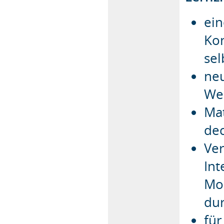
ein
Kon
sel
neu
We
Mat
de
Ve
Int
Mo
du
für