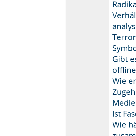
Radika
Verhäl
analys
Terror
Symbol
Gibt e
offlin
Wie en
Zugehö
Medien
Ist Fa
Wie h
zusamm