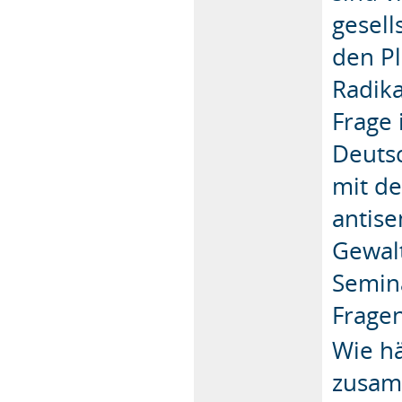
gesell
den Pl
Radika
Frage 
Deutsc
mit de
antise
Gewal
Semin
Frage
Wie hä
zusamm