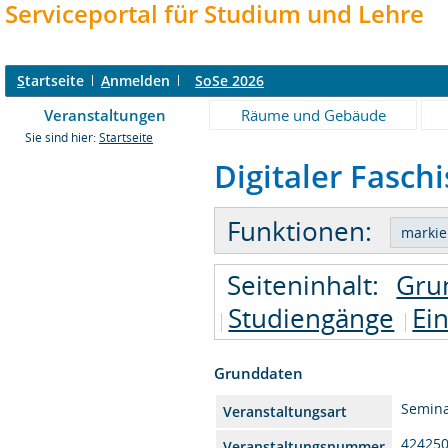
Serviceportal für Studium und Lehre
S
tartseite
A
nmelden
SoSe 2026
Veranstaltungen
Räume und Gebäude
Sie sind hier:
Startseite
Digitaler Fasch
Funktionen:
Seiteninhalt:
Gru
Studiengänge
Ei
Grunddaten
Semin
Veranstaltungsart
42425
Veranstaltungsnummer