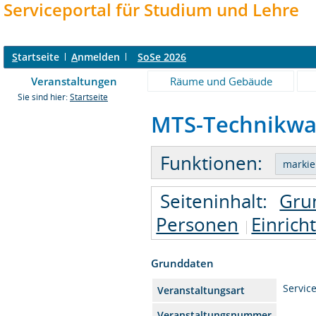
Serviceportal für Studium und Lehre
S
tartseite
A
nmelden
SoSe 2026
Veranstaltungen
Räume und Gebäude
Sie sind hier:
Startseite
MTS-Technikwar
Funktionen:
Seiteninhalt:
Gru
Personen
Einrich
Grunddaten
Service
Veranstaltungsart
Veranstaltungsnummer