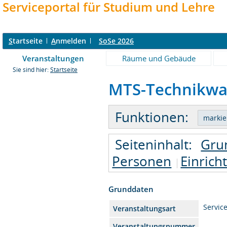
Serviceportal für Studium und Lehre
S
tartseite
A
nmelden
SoSe 2026
Veranstaltungen
Räume und Gebäude
Sie sind hier:
Startseite
MTS-Technikwar
Funktionen:
Seiteninhalt:
Gru
Personen
Einrich
Grunddaten
Service
Veranstaltungsart
Veranstaltungsnummer