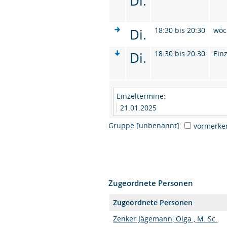
Di.
Di.
18:30 bis 20:30
wöc
Di.
18:30 bis 20:30
Ein
Einzeltermine:
21.01.2025
Gruppe [unbenannt]:
vormerke
Zugeordnete Personen
Zugeordnete Personen
Zenker Jägemann, Olga , M. Sc.