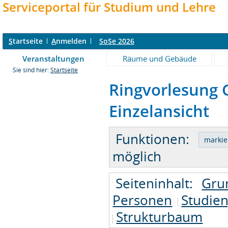
Serviceportal für Studium und Lehre
S
tartseite
A
nmelden
SoSe 2026
Veranstaltungen
Räume und Gebäude
Sie sind hier:
Startseite
Ringvorlesung G
Einzelansicht
Funktionen:
möglich
Seiteninhalt:
Gru
Personen
Studie
Strukturbaum