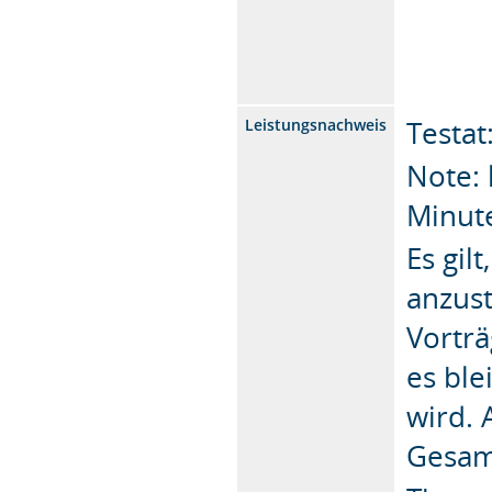
Testat
Leistungsnachweis
Note: 
Minut
Es gil
anzus
Vortr
es ble
wird.
Gesam