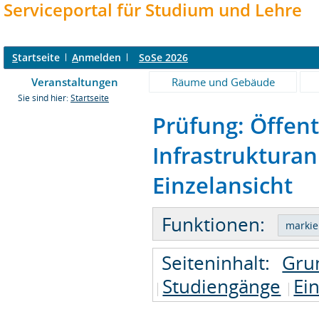
Serviceportal für Studium und Lehre
S
tartseite
A
nmelden
SoSe 2026
Veranstaltungen
Räume und Gebäude
Sie sind hier:
Startseite
Prüfung: Öffent
Infrastruktura
Einzelansicht
Funktionen:
Seiteninhalt:
Gru
Studiengänge
Ei