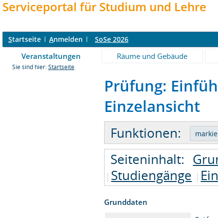
Serviceportal für Studium und Lehre
S
tartseite
A
nmelden
SoSe 2026
Veranstaltungen
Räume und Gebäude
Sie sind hier:
Startseite
Prüfung: Einfü
Einzelansicht
Funktionen:
Seiteninhalt:
Gru
Studiengänge
Ei
Grunddaten