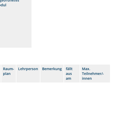
geordnetes
dul
Raum-
Lehrperson
Bemerkung
fällt
Max.
plan
aus
Teilnehmer/-
am
innen