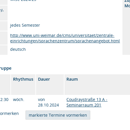
Zu
Mo
/-
jedes Semester
http://www.uni-weimar.de/cms/universitaet/zentrale-
einrichtungen/sprachenzentrum/sprachenangebot.html
deutsch
Gruppe
Rhythmus
Dauer
Raum
12:30
wöch.
von
Coudraystraße 13 A -
28.10.2024
Seminarraum 201
vormerken