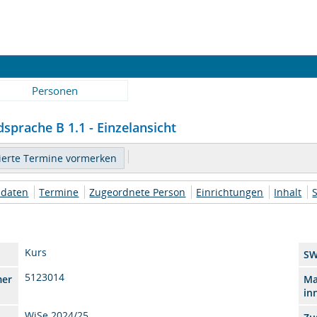
Personen
sprache B 1.1 - Einzelansicht
daten
Termine
Zugeordnete Person
Einrichtungen
Inhalt
Kurs
S
5123014
mer
Ma
in
WiSe 2024/25