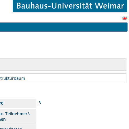
Strukturbaum
3
WS
x. Teilnehmer/-
nen