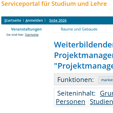
Serviceportal für Studium und Lehre
S
tartseite
A
nmelden
SoSe 2026
Veranstaltungen
Räume und Gebäude
Sie sind hier:
Startseite
Weiterbildende
Projektmanagem
"Projektmanage
Funktionen:
Seiteninhalt:
Gru
Personen
Studie