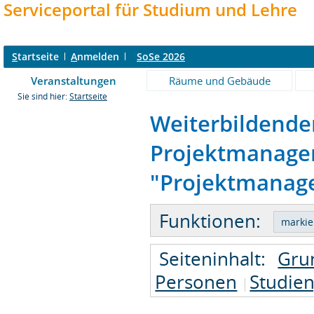
Serviceportal für Studium und Lehre
S
tartseite
A
nmelden
SoSe 2026
Veranstaltungen
Räume und Gebäude
Sie sind hier:
Startseite
Weiterbildende
Projektmanagem
"Projektmanage
Funktionen:
Seiteninhalt:
Gru
Personen
Studie