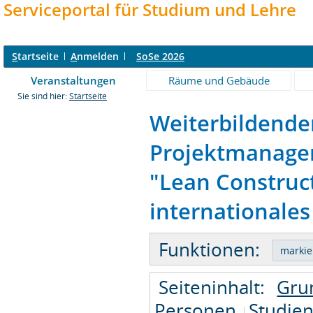
Serviceportal für Studium und Lehre
S
tartseite
A
nmelden
SoSe 2026
Veranstaltungen
Räume und Gebäude
Sie sind hier:
Startseite
Weiterbildende
Projektmanagem
"Lean Constru
internationales
Funktionen:
Seiteninhalt:
Gru
Personen
Studie