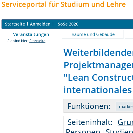
Serviceportal für Studium und Lehre
S
tartseite
A
nmelden
SoSe 2026
Veranstaltungen
Räume und Gebäude
Sie sind hier:
Startseite
Weiterbildende
Projektmanagem
"Lean Constru
internationales
Funktionen:
Seiteninhalt:
Gru
Personen
Studie