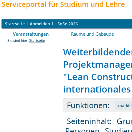
Serviceportal für Studium und Lehre
S
tartseite
A
nmelden
SoSe 2026
Veranstaltungen
Räume und Gebäude
Sie sind hier:
Startseite
Weiterbildende
Projektmanagem
"Lean Constru
internationales
Funktionen:
Seiteninhalt:
Gru
Personen
Studie