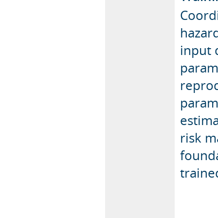
Coordi
hazard
input 
parame
reprod
parame
estima
risk m
founda
traine