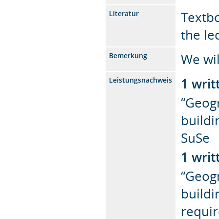
Textbo
Literatur
the le
We wil
Bemerkung
1 wri
Leistungsnachweis
“Geogr
buildi
SuSe
1 writ
“Geogr
buildi
requi