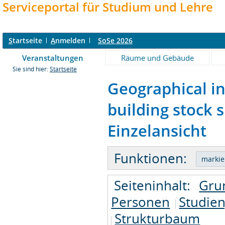
Serviceportal für Studium und Lehre
S
tartseite
A
nmelden
SoSe 2026
Veranstaltungen
Räume und Gebäude
Sie sind hier:
Startseite
Geographical i
building stock s
Einzelansicht
Funktionen:
Seiteninhalt:
Gru
Personen
Studie
Strukturbaum