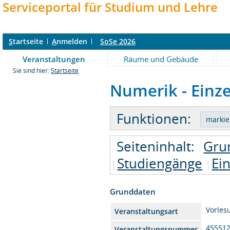
Serviceportal für Studium und Lehre
S
tartseite
A
nmelden
SoSe 2026
Veranstaltungen
Räume und Gebäude
Sie sind hier:
Startseite
Numerik - Einze
Funktionen:
Seiteninhalt:
Gru
Studiengänge
Ei
Grunddaten
Vorles
Veranstaltungsart
45551
Veranstaltungsnummer