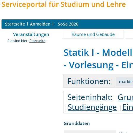
Serviceportal für Studium und Lehre
S
tartseite
A
nmelden
SoSe 2026
Veranstaltungen
Räume und Gebäude
Sie sind hier:
Startseite
Statik I - Mode
- Vorlesung - Ei
Funktionen:
Seiteninhalt:
Gru
Studiengänge
Ei
Grunddaten