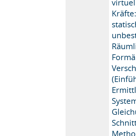
virtue
Kräfte
statis
unbest
Räumli
Formän
Versc
(Einfü
Ermitt
System
Gleic
Schnit
Method