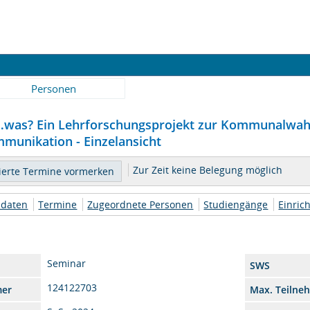
Personen
…was? Ein Lehrforschungsprojekt zur Kommunalwahl 
munikation - Einzelansicht
Zur Zeit keine Belegung möglich
daten
Termine
Zugeordnete Personen
Studiengänge
Einric
Seminar
SWS
124122703
mer
Max. Teilne