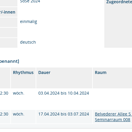
SoSe 2024
Zugeordnet
r/-innen
einmalig
deutsch
nbenannt]
Rhythmus
Dauer
Raum
12:30
wöch.
03.04.2024 bis 10.04.2024
12:30
wöch.
17.04.2024 bis 03.07.2024
Belvederer Allee 5 
Seminarraum 008