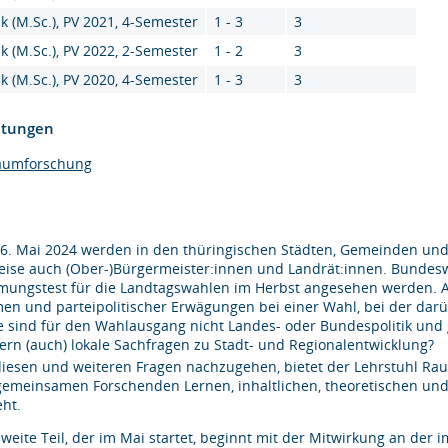
k (M.Sc.), PV 2021, 4-Semester
1 - 3
3
k (M.Sc.), PV 2022, 2-Semester
1 - 2
3
k (M.Sc.), PV 2020, 4-Semester
1 - 3
3
htungen
aumforschung
6. Mai 2024 werden in den thüringischen Städten, Gemeinden un
weise auch (Ober-)Bürgermeister:innen und Landrät:innen. Bundeswei
mungstest für die Landtagswahlen im Herbst angesehen werden. A
en und parteipolitischer Erwägungen bei einer Wahl, bei der dar
 sind für den Wahlausgang nicht Landes- oder Bundespolitik und g
ern (auch) lokale Sachfragen zu Stadt- und Regionalentwicklung?
iesen und weiteren Fragen nachzugehen, bietet der Lehrstuhl Ra
gemeinsamen Forschenden Lernen, inhaltlichen, theoretischen un
eht.
zweite Teil, der im Mai startet, beginnt mit der Mitwirkung an der 