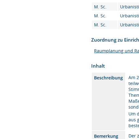
M. Sc.
Urbanisti
M. Sc.
Urbanisti
M. Sc.
Urbanisti
Zuordnung zu Einric
Raumplanung und R
Inhalt
Am 2
Beschreibung
teil
Stim
Them
Maße
sond
Um d
aus 
best
Der 
Bemerkung