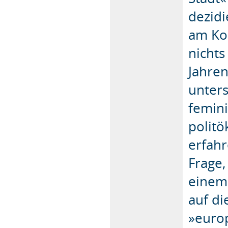
dezidi
am Ko
nichts
Jahre
unters
femini
polit
erfahr
Frage,
einem
auf di
»europ