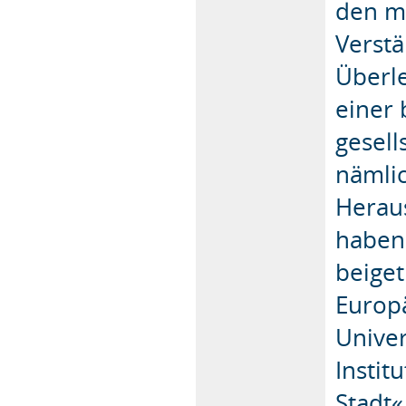
den m
Verstä
Überle
einer
gesel
nämlic
Heraus
haben
beiget
Europä
Univer
Instit
Stadt«