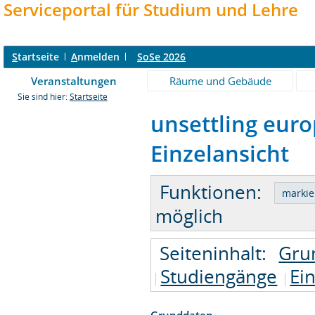
Serviceportal für Studium und Lehre
S
tartseite
A
nmelden
SoSe 2026
Veranstaltungen
Räume und Gebäude
Sie sind hier:
Startseite
unsettling euro
Einzelansicht
Funktionen:
möglich
Seiteninhalt:
Gru
Studiengänge
Ei
Grunddaten