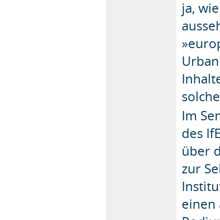
ja, w
ausse
»europ
Urbani
Inhalt
solch
Im Sem
des I
über 
zur Se
Instit
einen 