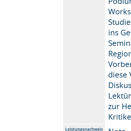
Podiu
Works
Studi
ins G
Semina
Region
Vorber
diese 
Disku
Lektür
zur He
Kritik
Leistungsnachweis