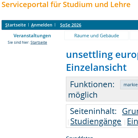
Serviceportal für Studium und Lehre
S
tartseite
A
nmelden
SoSe 2026
Veranstaltungen
Räume und Gebäude
Sie sind hier:
Startseite
unsettling euro
Einzelansicht
Funktionen:
möglich
Seiteninhalt:
Gru
Studiengänge
Ei
Grunddaten