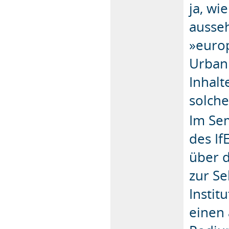
ja, w
ausse
»europ
Urbani
Inhalt
solch
Im Sem
des I
über 
zur Se
Instit
einen 