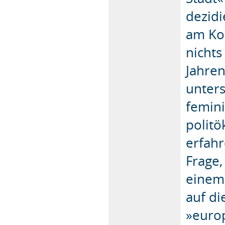
dezidi
am Ko
nichts
Jahre
unters
femini
polit
erfahr
Frage,
einem
auf di
»europ