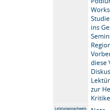
Podiu
Works
Studi
ins G
Semina
Region
Vorber
diese 
Disku
Lektür
zur He
Kritik
Leistungsnachweis