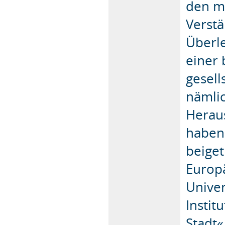
den m
Verstä
Überle
einer
gesel
nämlic
Heraus
haben
beiget
Europä
Univer
Instit
Stadt«