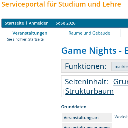
Serviceportal für Studium und Lehre
S
tartseite
A
nmelden
SoSe 2026
Veranstaltungen
Räume und Gebäude
Sie sind hier:
Startseite
Game Nights - E
Funktionen:
Seiteninhalt:
Gru
Strukturbaum
Grunddaten
Works
Veranstaltungsart
Veranstaltungsnummer