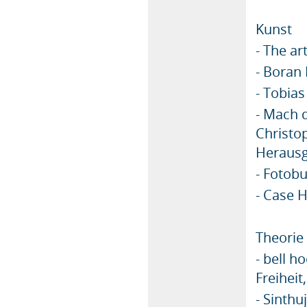
Kunst
- The ar
- Boran
- Tobia
- Mach d
Christo
Herausg
- Fotobu
- Case H
Theorie
- bell h
Freiheit
- Sinthu