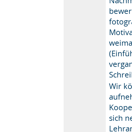
Nachmi
bewerb
fotogr
Motiva
weimar
(Einfü
vergan
Schrei
Wir k
aufne
Koope
sich n
Lehra