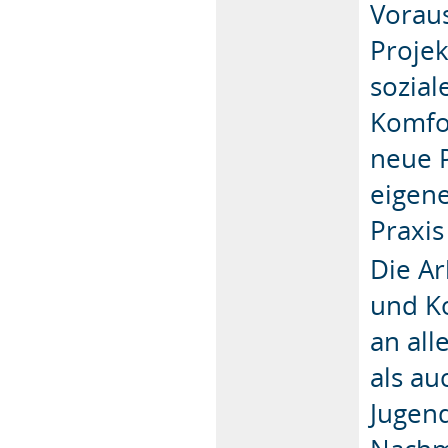
Vorau
Projek
sozial
Komfo
neue 
eigene
Praxis
Die Ar
und Ko
an all
als a
Jugen