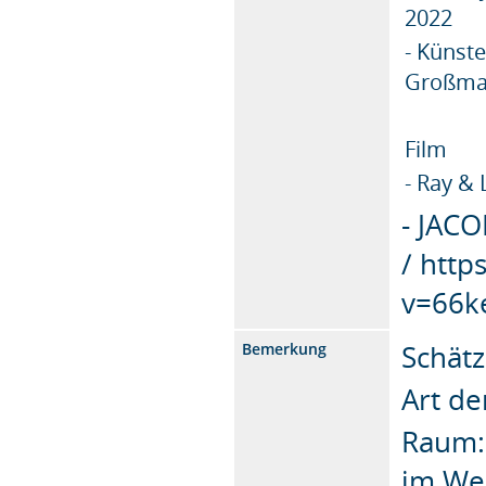
2022
- Künste
Großman
Film
- Ray & 
- JACO
/ htt
v=66k
Schät
Bemerkung
Art de
Raum:
im We