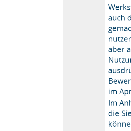
Werks
auch d
gemach
nutzen
aber a
Nutzun
ausdr
Bewerb
im Apr
Im Anh
die Si
können