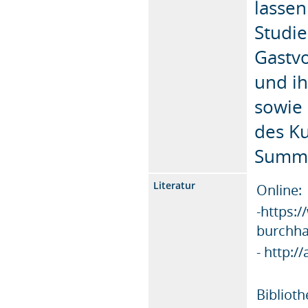
lasse
Studie
Gastv
und ih
sowie 
des Ku
Summa
Literatur
Online:
-https:
burchha
- http:/
Biblioth