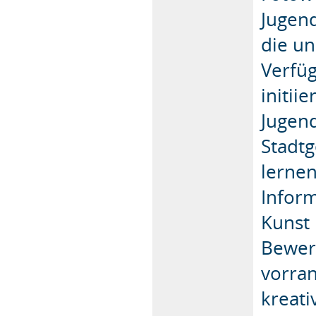
Jugen
die un
Verfüg
initii
Jugend
Stadtg
lernen
Infor
Kunst 
Bewerb
vorran
kreati