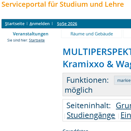
Serviceportal für Studium und Lehre
S
tartseite
A
nmelden
SoSe 2026
Veranstaltungen
Räume und Gebäude
Sie sind hier:
Startseite
MULTIPERSPEKTI
Kramixxo & Wag
Funktionen:
möglich
Seiteninhalt:
Gru
Studiengänge
Ei
Grunddaten