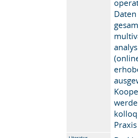
operat
Daten 
gesamm
multiv
analys
(onlin
erhobe
ausgew
Kooper
werde
kolloq
Praxis
Literatur