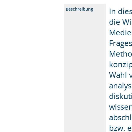
In di
Beschreibung
die W
Medien
Frages
Metho
konzip
Wahl 
analys
diskut
wissen
abschl
bzw. 