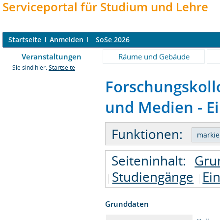
Serviceportal für Studium und Lehre
S
tartseite
A
nmelden
SoSe 2026
Veranstaltungen
Räume und Gebäude
Sie sind hier:
Startseite
Forschungskol
und Medien - Ei
Funktionen:
Seiteninhalt:
Gru
Studiengänge
Ei
Grunddaten