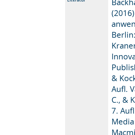
Backha
(2016)
anwend
Berlin
Krane
Innova
Publish
& Kock
Aufl. 
C., & 
7. Auf
Media 
Macmil