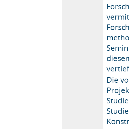
Forsc
vermit
Forsc
metho
Semin
diese
vertie
Die v
Projek
Studie
Studie
Konstr