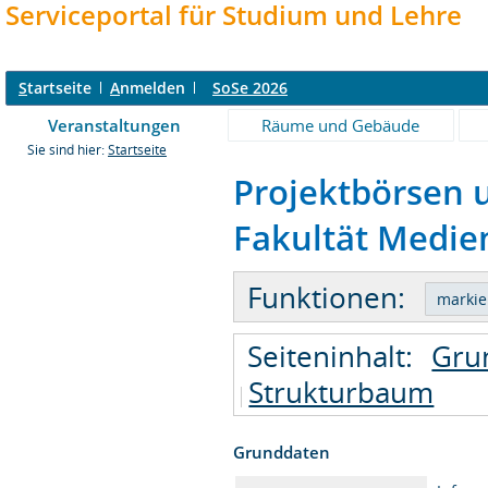
Serviceportal für Studium und Lehre
S
tartseite
A
nmelden
SoSe 2026
Veranstaltungen
Räume und Gebäude
Sie sind hier:
Startseite
Projektbörsen 
Fakultät Medien
Funktionen:
Seiteninhalt:
Gru
Strukturbaum
Grunddaten