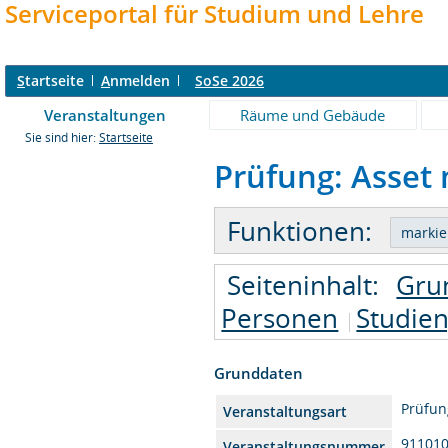
Serviceportal für Studium und Lehre
S
tartseite
A
nmelden
SoSe 2026
Veranstaltungen
Räume und Gebäude
Sie sind hier:
Startseite
Prüfung: Asset
Funktionen:
Seiteninhalt:
Gru
Personen
Studie
Grunddaten
Prüfun
Veranstaltungsart
91101
Veranstaltungsnummer