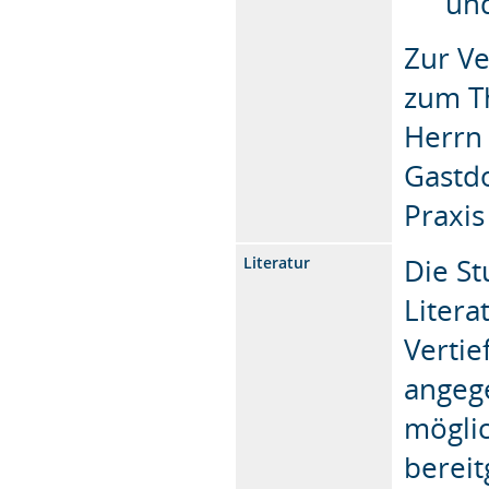
un
Zur Ve
zum T
Herrn 
Gastdo
Praxi
Die St
Literatur
Litera
Vertie
angege
mögli
bereit