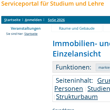
Serviceportal für Studium und Lehre
S
tartseite
A
nmelden
SoSe 2026
Veranstaltungen
Räume und Gebäude
Sie sind hier:
Startseite
Immobilien- un
Einzelansicht
Funktionen:
Seiteninhalt:
Gru
Personen
Studie
Strukturbaum
Grunddaten