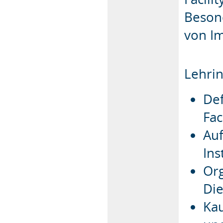
Beson
von Im
Lehrin
Def
Fac
Au
In
Org
Die
Ka