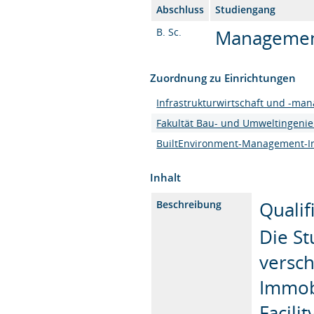
Abschluss
Studiengang
B. Sc.
Management 
Zuordnung zu Einrichtungen
Infrastrukturwirtschaft und -ma
Fakultät Bau- und Umweltingeni
BuiltEnvironment-Management-Ins
Inhalt
Qualif
Beschreibung
Die St
versc
Immob
Facil