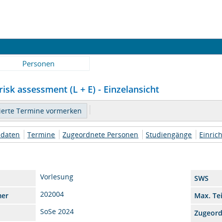
Personen
isk assessment (L + E) - Einzelansicht
daten
Termine
Zugeordnete Personen
Studiengänge
Einric
Vorlesung
SWS
202004
mer
Max. Te
SoSe 2024
Zugeor