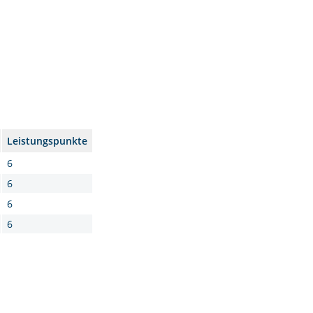
Leistungspunkte
6
6
6
6