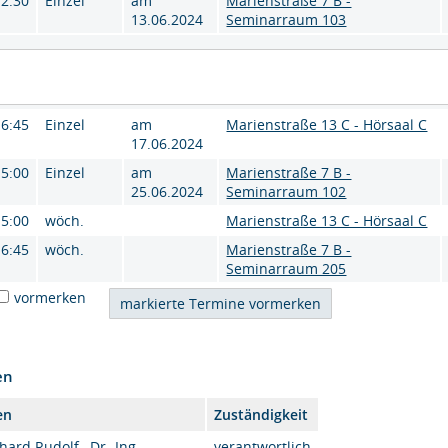
12:30
Einzel
am
Marienstraße 7 B -
13.06.2024
Seminarraum 103
16:45
Einzel
am
Marienstraße 13 C - Hörsaal C
17.06.2024
15:00
Einzel
am
Marienstraße 7 B -
25.06.2024
Seminarraum 102
15:00
wöch.
Marienstraße 13 C - Hörsaal C
16:45
wöch.
Marienstraße 7 B -
Seminarraum 205
vormerken
en
en
Zuständigkeit
ard Rudolf , Dr.-Ing.
verantwortlich