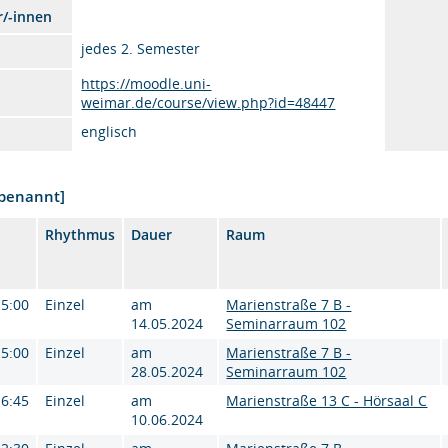
r/-innen
jedes 2. Semester
https://moodle.uni-
weimar.de/course/view.php?id=48447
englisch
nbenannt]
Rhythmus
Dauer
Raum
15:00
Einzel
am
Marienstraße 7 B -
14.05.2024
Seminarraum 102
15:00
Einzel
am
Marienstraße 7 B -
28.05.2024
Seminarraum 102
16:45
Einzel
am
Marienstraße 13 C - Hörsaal C
10.06.2024