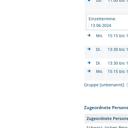
Do.
11:00 bis 
Einzeltermine:
13.06.2024
Mo.
15:15 bis 
Di.
13:30 bis 
Di.
13:30 bis 
Mo.
15:15 bis 
Gruppe [unbenannt]:
Zugeordnete Person
Zugeordnete Person
Schwarz, Jochen Bernh