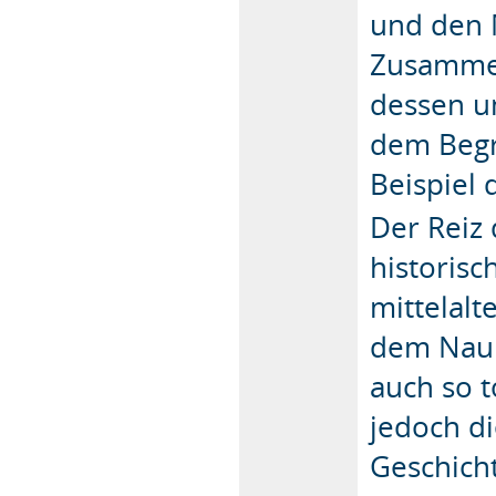
und den M
Zusammen
dessen u
dem Begri
Beispiel 
Der Reiz 
historis
mittelalt
dem Naum
auch so t
jedoch d
Geschicht