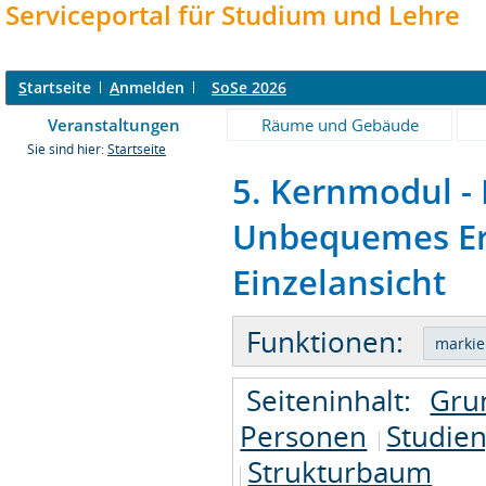
Serviceportal für Studium und Lehre
S
tartseite
A
nmelden
SoSe 2026
Veranstaltungen
Räume und Gebäude
Sie sind hier:
Startseite
5. Kernmodul -
Unbequemes Erb
Einzelansicht
Funktionen:
Seiteninhalt:
Gru
Personen
Studie
Strukturbaum