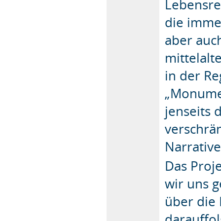
Lebensre
die imme
aber auch
mittelalt
in der R
„Monument
jenseits 
verschrän
Narrativ
Das Proje
wir uns 
über die 
darauffo