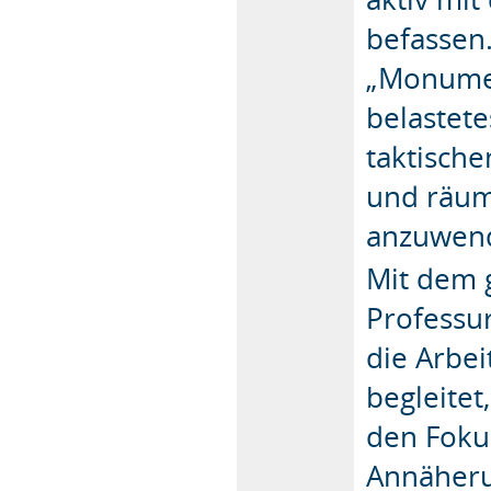
befassen
„Monument
belastet
taktisch
und räum
anzuwen
Mit dem 
Professu
die Arbei
begleitet
den Foku
Annäheru