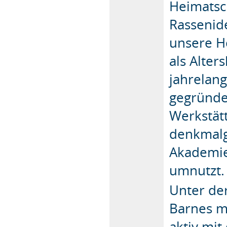
Heimatsc
Rassenid
unsere Ho
als Alte
jahrelan
gegründe
Werkstät
denkmalg
Akademie
umnutzt.
Unter de
Barnes m
aktiv mi