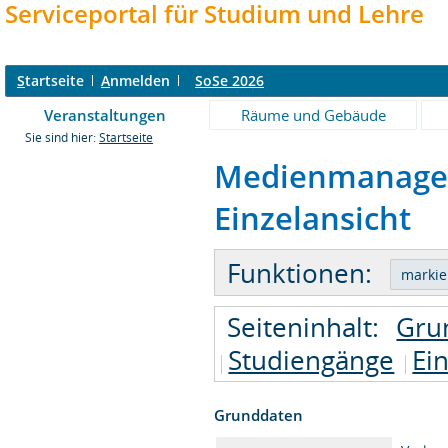
Serviceportal für Studium und Lehre
S
tartseite
A
nmelden
SoSe 2026
Veranstaltungen
Räume und Gebäude
Sie sind hier:
Startseite
Medienmanagem
Einzelansicht
Funktionen:
Seiteninhalt:
Gru
Studiengänge
Ei
Grunddaten