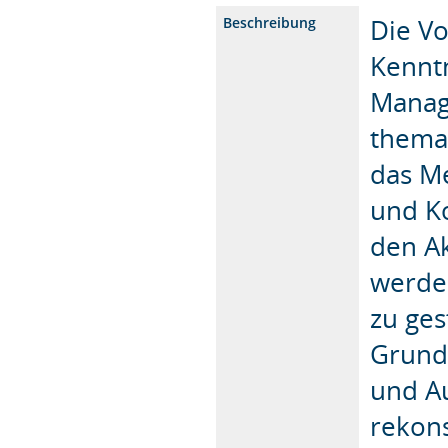
Die Vo
Beschreibung
Kenntn
Manag
themat
das M
und Ko
den A
werde
zu gest
Grundp
und A
rekons