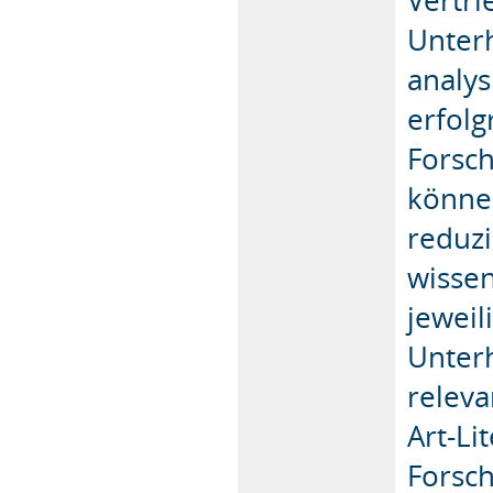
Unterh
analy
erfolg
Forsc
können
reduzi
wissen
jeweil
Unter
releva
Art-Li
Forsch