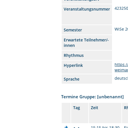
42325
Veranstaltungsnummer
WiSe 2
Semester
Erwartete Teilnehmer/-
innen
Rhythmus
https:
Hyperlink
weima
deutsc
Sprache
Termine Gruppe: [unbenannt]
Tag
Zeit
R
15:15 bis 18:30
Ei