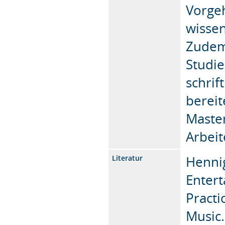
Vorgeh
wissen
Zudem 
Studi
schrif
bereit
Master
Arbeit
Hennig
Literatur
Entert
Practi
Music.