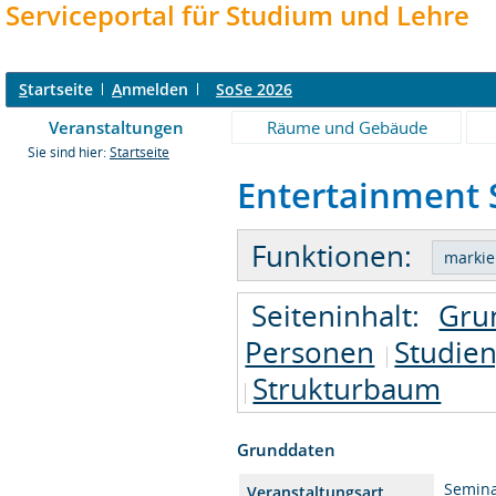
Serviceportal für Studium und Lehre
S
tartseite
A
nmelden
SoSe 2026
Veranstaltungen
Räume und Gebäude
Sie sind hier:
Startseite
Entertainment S
Funktionen:
Seiteninhalt:
Gru
Personen
Studie
Strukturbaum
Grunddaten
Semin
Veranstaltungsart