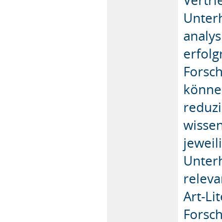
Unterh
analy
erfolg
Forsc
können
reduzi
wissen
jeweil
Unter
releva
Art-Li
Forsch