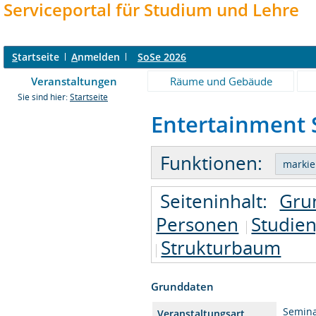
Serviceportal für Studium und Lehre
S
tartseite
A
nmelden
SoSe 2026
Veranstaltungen
Räume und Gebäude
Sie sind hier:
Startseite
Entertainment S
Funktionen:
Seiteninhalt:
Gru
Personen
Studie
Strukturbaum
Grunddaten
Semin
Veranstaltungsart