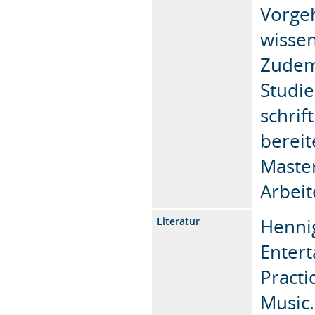
Vorgeh
wissen
Zudem 
Studi
schrif
bereit
Master
Arbeit
Hennig
Literatur
Entert
Practi
Music.