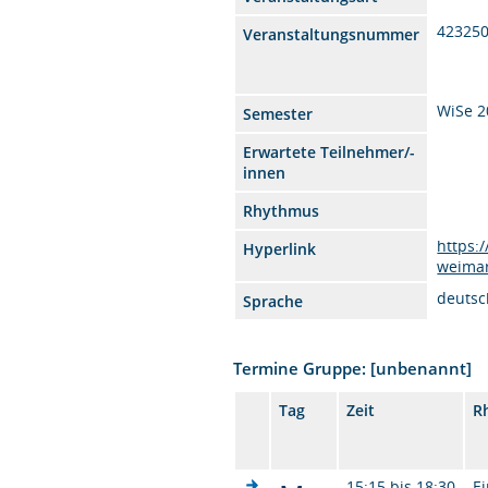
42325
Veranstaltungsnummer
WiSe 2
Semester
Erwartete Teilnehmer/-
innen
Rhythmus
https:
Hyperlink
weima
deutsc
Sprache
Termine Gruppe: [unbenannt]
Tag
Zeit
R
15:15 bis 18:30
Ei