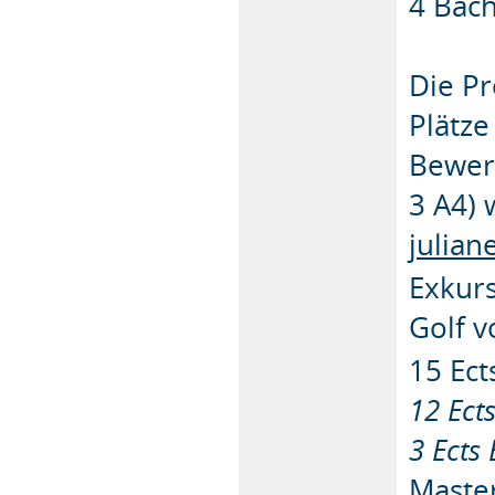
4 Bach
Die Pr
Plätze
Bewer
3 A4) 
julian
Exkur
Golf v
15 Ec
12 Ect
3 Ects
Master