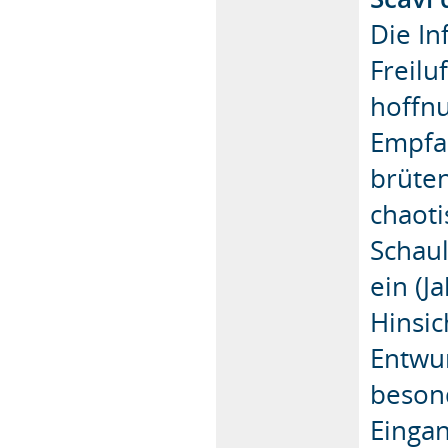
Die In
Freil
hoffnu
Empfa
brüte
chaot
Schaul
ein (J
Hinsic
Entwur
beson
Einga