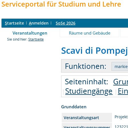
Serviceportal für Studium und Lehre
S
tartseite
A
nmelden
SoSe 2026
Veranstaltungen
Räume und Gebäude
Sie sind hier:
Startseite
Scavi di Pompeji
Funktionen:
Seiteninhalt:
Gru
Studiengänge
Ei
Grunddaten
Projek
Veranstaltungsart
12322
Veranstaltungsnummer