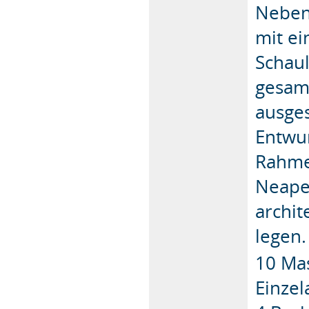
Neben
mit e
Schau
gesamm
ausges
Entwur
Rahme
Neapel
archit
legen.
10 Ma
Einzel