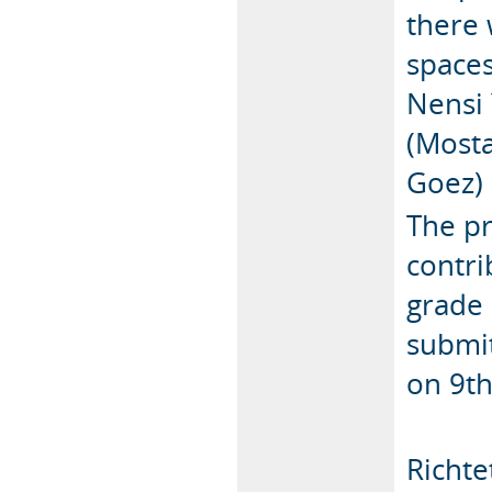
there 
spaces
Nensi 
(Mosta
Goez) 
The pr
contri
grade 
submit
on 9th
Richte