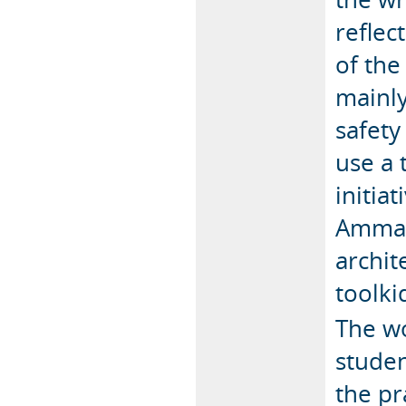
reflec
of the
mainly
safety
use a 
initia
Ammal
archite
toolki
The wo
stude
the pr