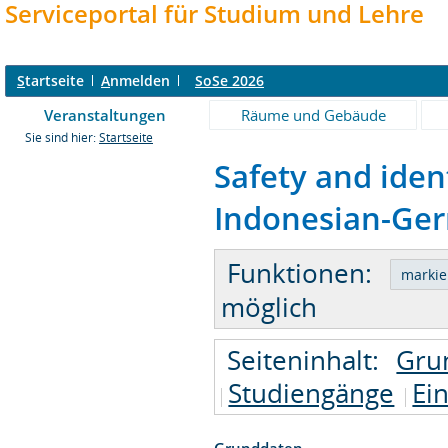
Serviceportal für Studium und Lehre
S
tartseite
A
nmelden
SoSe 2026
Veranstaltungen
Räume und Gebäude
Sie sind hier:
Startseite
Safety and ident
Indonesian-Ger
Funktionen:
möglich
Seiteninhalt:
Gru
Studiengänge
Ei
Grunddaten