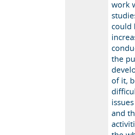
work w
studie
could
increa
conduc
the pu
develo
of it,
diffic
issues
and th
activi
the wh