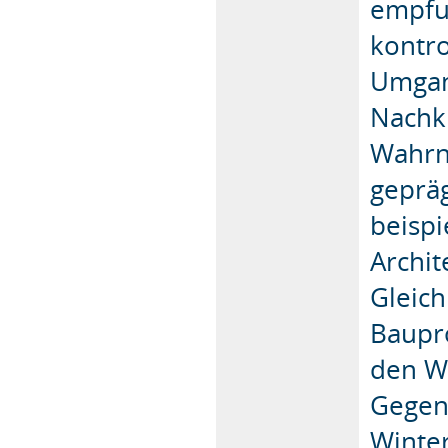
empfun
kontr
Umgang
Nachk
Wahrn
gepräg
beispi
Archit
Gleich
Baupro
den Wa
Gegen
Winte