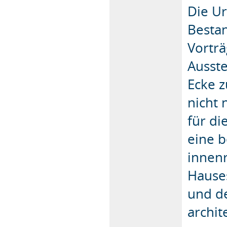
Die Ur
Besta
Vortr
Ausste
Ecke 
nicht 
für di
eine 
innenr
Hause
und d
archit