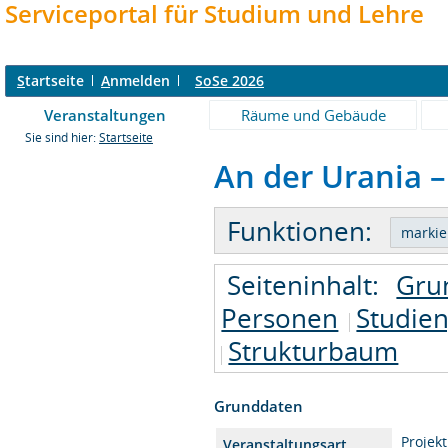
Serviceportal für Studium und Lehre
S
tartseite
A
nmelden
SoSe 2026
Veranstaltungen
Räume und Gebäude
Sie sind hier:
Startseite
An der Urania –
Funktionen:
Seiteninhalt:
Gru
Personen
Studie
Strukturbaum
Grunddaten
Projek
Veranstaltungsart