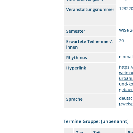
12322
Veranstaltungsnummer
WiSe 2
Semester
20
Erwartete Teilnehmer/-
innen
einmal
Rhythmus
https:
Hyperlink
weimar
urbani
und-k
gebaeu
deutsc
Sprache
(zweis
Termine Gruppe: [unbenannt]
Tag
Zeit
Rh