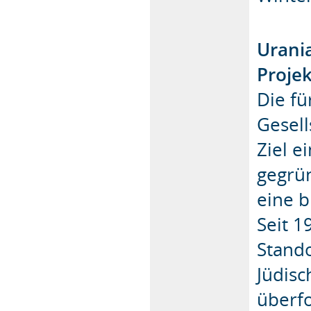
Urani
Proje
Die f
Gesel
Ziel e
gegrün
eine b
Seit 1
Stand
Jüdis
überf