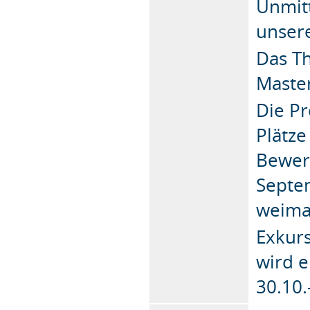
Unmitt
unsere
Das Th
Maste
Die Pr
Plätze
Bewerb
Septem
weima
Exkurs
wird e
30.10.