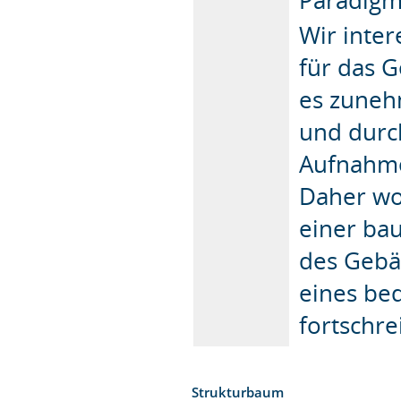
Wir inte
für das G
es zuneh
und durc
Aufnahme
Daher wo
einer ba
des Gebä
eines be
fortschre
Strukturbaum