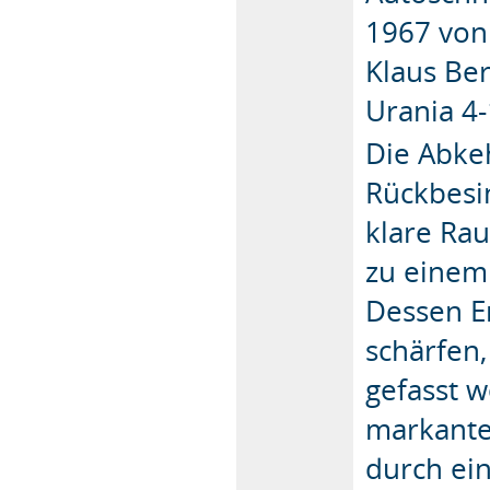
1967 von
Klaus Be
Urania 4-
Die Abke
Rückbesi
klare Ra
zu einem 
Dessen Er
schärfen
gefasst 
markante
durch ei