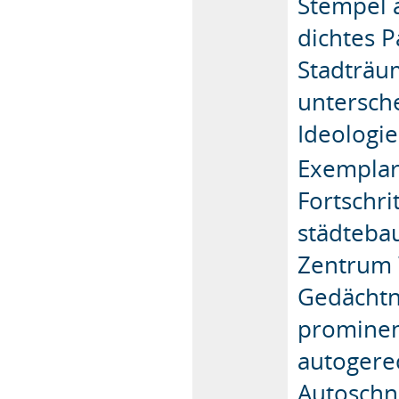
Stempel a
dichtes 
Stadträum
untersch
Ideologie
Exemplari
Fortschri
städtebau
Zentrum 
Gedächtn
prominen
autogere
Autoschn