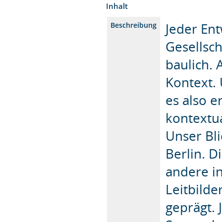
Inhalt
Jeder En
Beschreibung
Gesellsch
baulich. 
Kontext.
es also e
kontextua
Unser Bl
Berlin. 
andere in
Leitbild
geprägt. 