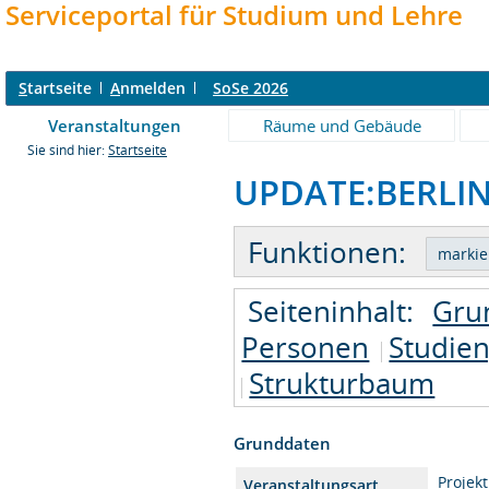
Serviceportal für Studium und Lehre
S
tartseite
A
nmelden
SoSe 2026
Veranstaltungen
Räume und Gebäude
Sie sind hier:
Startseite
UPDATE:BERLIN 
Funktionen:
Seiteninhalt:
Gru
Personen
Studie
Strukturbaum
Grunddaten
Projek
Veranstaltungsart