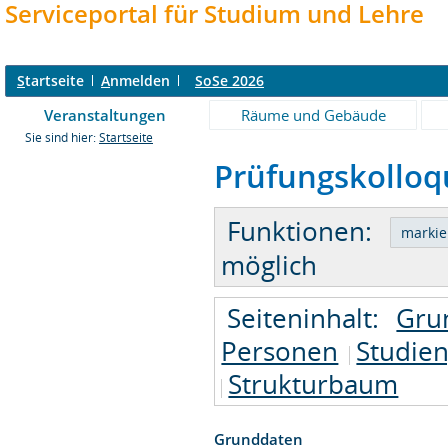
Serviceportal für Studium und Lehre
S
tartseite
A
nmelden
SoSe 2026
Veranstaltungen
Räume und Gebäude
Sie sind hier:
Startseite
Prüfungskolloq
Funktionen:
möglich
Seiteninhalt:
Gru
Personen
Studie
Strukturbaum
Grunddaten