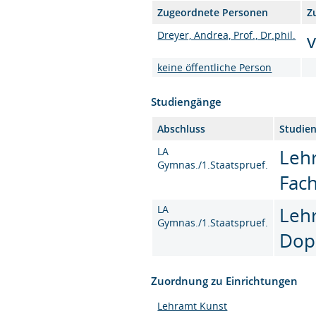
Zugeordnete Personen
Z
Dreyer, Andrea, Prof., Dr.phil.
v
keine öffentliche Person
Studiengänge
Abschluss
Studie
LA
Leh
Gymnas./1.Staatspruef.
Fac
LA
Leh
Gymnas./1.Staatspruef.
Dop
Zuordnung zu Einrichtungen
Lehramt Kunst