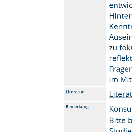
entwi
Hinte
Kenntn
Ausei
zu fo
reflek
Frage
im Mit
Litera
Literatur
Konsu
Bemerkung
Bitte 
Studi