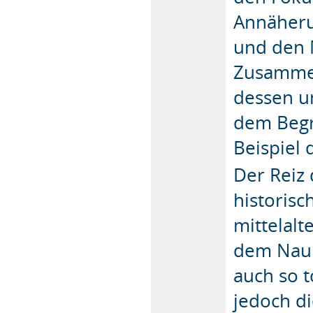
Annäheru
und den M
Zusammen
dessen u
dem Begri
Beispiel 
Der Reiz 
historis
mittelalt
dem Naum
auch so t
jedoch d