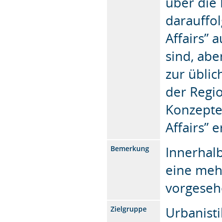
über die 
darauffo
Affairs” 
sind, ab
zur üblic
der Regio
Konzept
Affairs” 
Innerhalb
Bemerkung
eine mehr
vorgeseh
Urbanisti
Zielgruppe