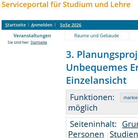
Serviceportal für Studium und Lehre
S
tartseite
A
nmelden
SoSe 2026
Veranstaltungen
Räume und Gebäude
Sie sind hier:
Startseite
3. Planungspro
Unbequemes Erb
Einzelansicht
Funktionen:
möglich
Seiteninhalt:
Gru
Personen
Studie