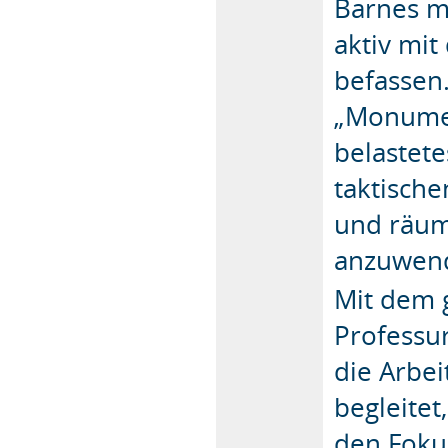
Barnes m
aktiv mi
befassen
„Monument
belastet
taktisch
und räum
anzuwen
Mit dem 
Professu
die Arbei
begleitet
den Foku