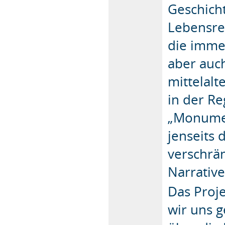
Geschicht
Lebensre
die imme
aber auch
mittelalt
in der R
„Monument
jenseits 
verschrän
Narrativ
Das Proje
wir uns 