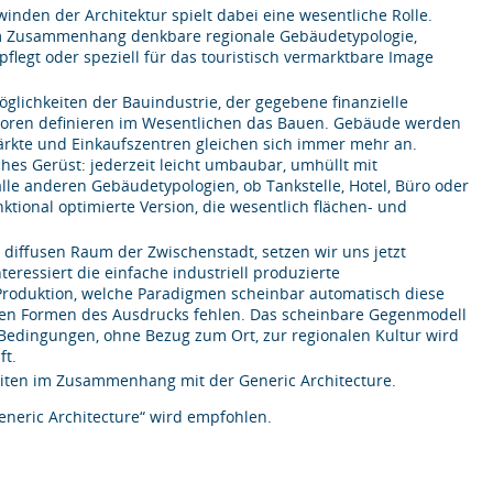
inden der Architektur spielt dabei eine wesentliche Rolle.
t im Zusammenhang denkbare regionale Gebäudetypologie,
flegt oder speziell für das touristisch vermarktbare Image
öglichkeiten der Bauindustrie, der gegebene finanzielle
toren definieren im Wesentlichen das Bauen. Gebäude werden
märkte und Einkaufszentren gleichen sich immer mehr an.
aches Gerüst: jederzeit leicht umbaubar, umhüllt mit
alle anderen Gebäudetypologien, ob Tankstelle, Hotel, Büro oder
ktional optimierte Version, die wesentlich flächen- und
iffusen Raum der Zwischenstadt, setzen wir uns jetzt
ressiert die einfache industriell produzierte
Produktion, welche Paradigmen scheinbar automatisch diese
ellen Formen des Ausdrucks fehlen. Das scheinbare Gegenmodell
n Bedingungen, ohne Bezug zum Ort, zur regionalen Kultur wird
ft.
eiten im Zusammenhang mit der Generic Architecture.
eneric Architecture“ wird empfohlen.