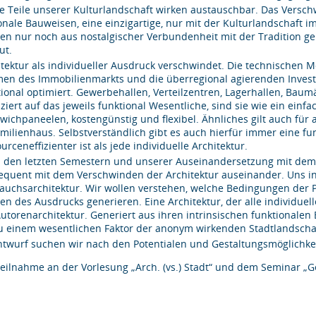
e Teile unserer Kulturlandschaft wirken austauschbar. Das Verschw
onale Bauweisen, eine einzigartige, nur mit der Kulturlandschaf
en nur noch aus nostalgischer Verbundenheit mit der Tradition gep
ut.
itektur als individueller Ausdruck verschwindet. Die technischen M
en des Immobilienmarkts und die überregional agierenden Inves
tional optimiert. Gewerbehallen, Verteilzentren, Lagerhallen, Bau
ziert auf das jeweils funktional Wesentliche, sind sie wie ein einf
wichpaneelen, kostengünstig und flexibel. Ähnliches gilt auch für 
amilienhaus. Selbstverständlich gibt es auch hierfür immer eine fun
urceneffizienter ist als jede individuelle Architektur.
 den letzten Semestern und unserer Auseinandersetzung mit dem d
equent mit dem Verschwinden der Architektur auseinander. Uns inte
auchsarchitektur. Wir wollen verstehen, welche Bedingungen der 
en des Ausdrucks generieren. Eine Architektur, der alle individu
Autorenarchitektur. Generiert aus ihren intrinsischen funktionale
zu einem wesentlichen Faktor der anonym wirkenden Stadtlandscha
ntwurf suchen wir nach den Potentialen und Gestaltungsmöglichk
Teilnahme an der Vorlesung „Arch. (vs.) Stadt“ und dem Seminar „G