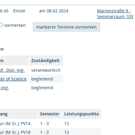
16:45
Einzel
am 08.02.2024
Marienstraße 9 -
Seminarraum 103
vormerken
en
en
Zuständigkeit
f., Dipl.-Ing.
verantwortlich
er of Science
begleitend
-Ing.
begleitend
gang
Semester
Leistungspunkte
ur (M.Sc.), PV14
1 - 3
12
ur (M.Sc.), PV18
1 - 3
12