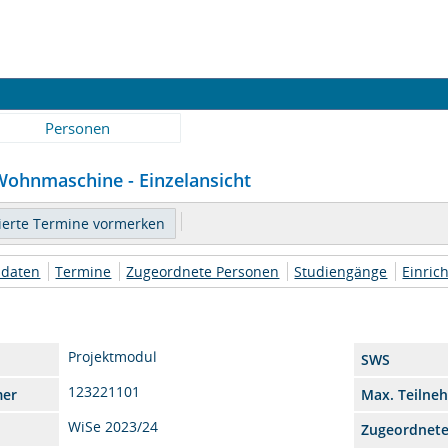
Personen
ohnmaschine - Einzelansicht
daten
Termine
Zugeordnete Personen
Studiengänge
Einric
Projektmodul
SWS
123221101
mer
Max. Teilne
WiSe 2023/24
Zugeordnet