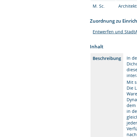
M. Sc.
Architekt
Zuordnung zu Einric
Entwerfen und StadtA
Inhalt
In d
Beschreibung
Dich
dies
inte
Mit 
Die 
Ware
Dyna
dem 
in d
glei
jede
Verf
nach