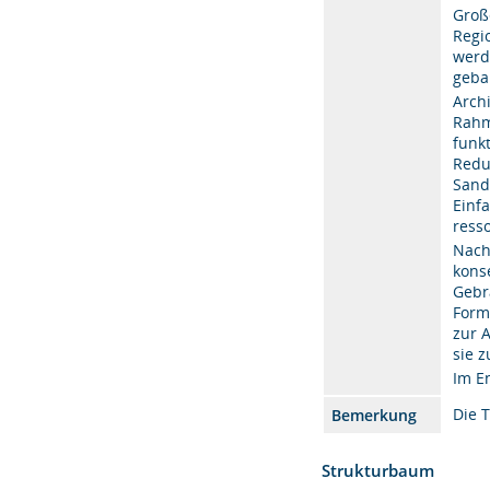
Groß
Regi
werd
geba
Arch
Rahm
funk
Redu
Sand
Einf
resso
Nach
kons
Gebr
Form
zur 
sie 
Im E
Die 
Bemerkung
Strukturbaum