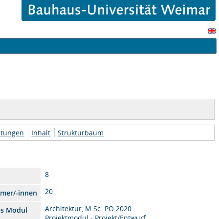
htungen
Inhalt
Strukturbaum
8
20
hmer/-innen
Architektur, M.Sc. PO 2020
es Modul
Projektmodul - Projekt/Entwurf