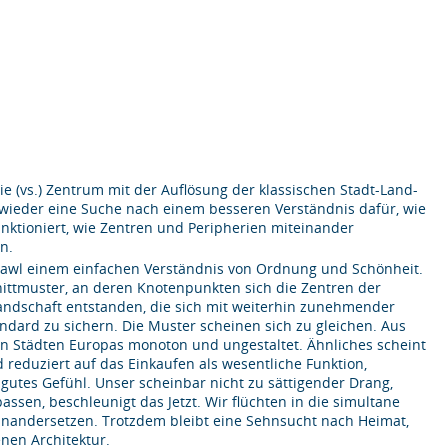
 (vs.) Zentrum mit der Auflösung der klassischen Stadt-Land-
wieder eine Suche nach einem besseren Verständnis dafür, wie
nktioniert, wie Zentren und Peripherien miteinander
n.
rawl einem einfachen Verständnis von Ordnung und Schönheit.
hnittmuster, an deren Knotenpunkten sich die Zentren der
rlandschaft entstanden, die sich mit weiterhin zunehmender
ard zu sichern. Die Muster scheinen sich zu gleichen. Aus
en Städten Europas monoton und ungestaltet. Ähnliches scheint
reduziert auf das Einkaufen als wesentliche Funktion,
gutes Gefühl. Unser scheinbar nicht zu sättigender Drang,
assen, beschleunigt das Jetzt. Wir flüchten in die simultane
einandersetzen. Trotzdem bleibt eine Sehnsucht nach Heimat,
enen Architektur.