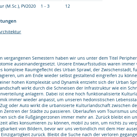
ur (M.Sc.), PV2020
1 - 3
12
htungen
rchitektur
en vergangenen Semestern haben wir uns unter dem Titel Peripherie
otomie auseinandergesetzt. Unsere Entwurfsstudios waren immer 
es komplexe Raumgeflecht des Urban Sprawl, der Zwischenstadt, fu
ragieren, um am Ende wieder selbst gestaltend eingreifen zu könne
seiner hohen Komplexität und Dynamik entzieht sich der Urban Sp
Landschaft wirkt durch die Schneisen der Infrastruktur wie ein Sc
nverteilung anlagern. Dabei ist eine hoch funktionalisierte Kultu
mik immer wieder anpasst, um unseren hedonistischen Lebensstand
Zug oder Auto wirkt die urbanisierte Kulturlandschaft zwischen d
en Zentren der Städte zu passieren. Überlaufen vom Tourismus und 
chen sich die Fußgängerzonen immer mehr an. Zurück bleibt ein un
rzeit alles konsumieren zu können, mobil zu sein, um nichts zu verp
ügbarkeit von Bildern, bevor wir uns verbindlich mit dem Hier aus
 Einzigartigkeit zurück. Bleibt die Suche nach der verloren gegang