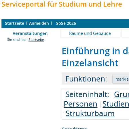
Serviceportal für Studium und Lehre
S
tartseite
A
nmelden
SoSe 2026
Veranstaltungen
Räume und Gebäude
Sie sind hier:
Startseite
Einführung in d
Einzelansicht
Funktionen:
Seiteninhalt:
Gru
Personen
Studie
Strukturbaum
Grunddaten