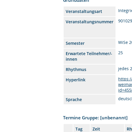
Integr
Veranstaltungsart
90102
Veranstaltungsnummer
WiSe 2
Semester
25
Erwartete Teilnehmer/-
innen
jedes 
Rhythmus
https:
Hyperlink
weimar
id=455
deutsc
Sprache
Termine Gruppe: [unbenannt]
Tag
Zeit
Rh