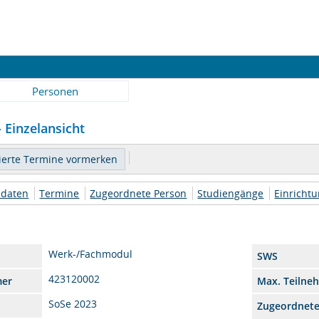
Personen
- Einzelansicht
daten
Termine
Zugeordnete Person
Studiengänge
Einricht
Werk-/Fachmodul
SWS
423120002
mer
Max. Teilne
SoSe 2023
Zugeordnet