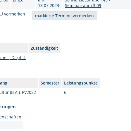
13.07.2023
Seminarraum 3.09
vormerken
Zuständigkeit
her , Dr.phil.
gang
Semester
Leistungspunkte
ltur (B.A.), PV2022
-
6
htungen
enschaften