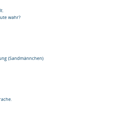
n
t.
eute wahr?
ndung (Sandmännchen)
rache.