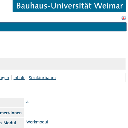
ungen
Inhalt
Strukturbaum
4
hmer/-innen
Werkmodul
es Modul