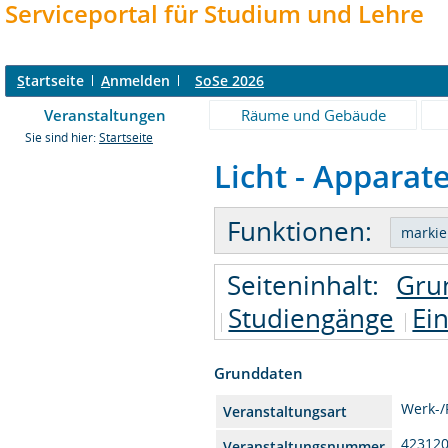
Serviceportal für Studium und Lehre
S
tartseite
A
nmelden
SoSe 2026
Veranstaltungen
Räume und Gebäude
Sie sind hier:
Startseite
Licht - Apparat
Funktionen:
Seiteninhalt:
Gru
Studiengänge
Ei
Grunddaten
Werk-
Veranstaltungsart
42312
Veranstaltungsnummer