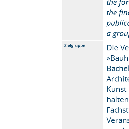
the fo
the fi
publica
a grou
Die Ve
Zielgruppe
»Bauh
Bache
Archit
Kunst 
halten
Fachst
Verans