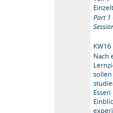
Einze
Part 1
Sessio
KW16
Nach e
Lernz
sollen
studie
Essen 
Einbli
exper