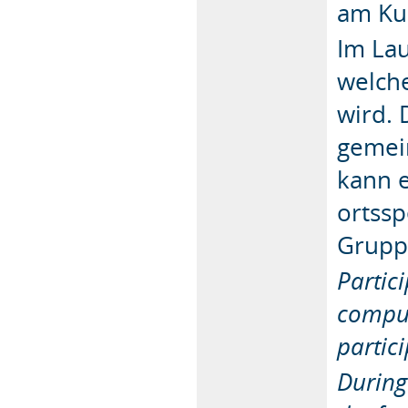
am Ku
Im La
welche
wird. 
gemei
kann e
ortssp
Grupp
Partic
compul
partici
During