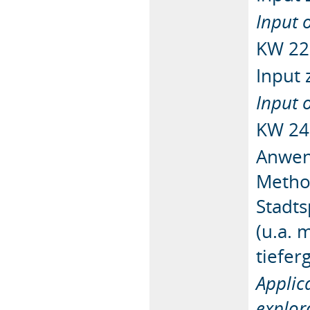
Input 
KW 22
Input 
Input o
KW 24
Anwen
Metho
Stadts
(u.a. 
tiefe
Applic
explor