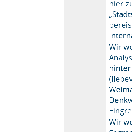
hier z
„Stadt
bereis
Intern
Wir wo
Analy
hinte
(liebe
Weima
Denkw
Eingre
Wir w