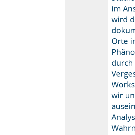
im Ans
wird d
dokume
Orte i
Phäno
durch 
Verges
Works
wir un
ausei
Analy
Wahrn