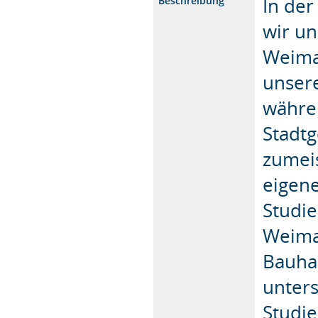
In de
Beschreibung
wir un
Weimar
unsere
währen
Stadt
zumei
eigene
Studie
Weima
Bauha
unter
Studi