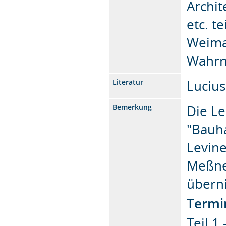
Archi
etc. t
Weimar
Wahrn
Lucius
Literatur
Die Le
Bemerkung
"Bauh
Levine
Meßne
übern
Termi
Teil 1