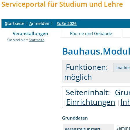
Serviceportal für Studium und Lehre
S
tartseite
A
nmelden
SoSe 2026
Veranstaltungen
Räume und Gebäude
Sie sind hier:
Startseite
Bauhaus.Modul:
Funktionen:
möglich
Seiteninhalt:
Gru
Einrichtungen
In
Grunddaten
Semin
Veranstaltungsart