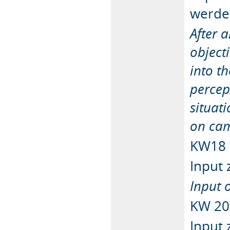
werden
After 
objecti
into t
percep
situati
on cam
KW18
Input
Input 
KW 20
Input