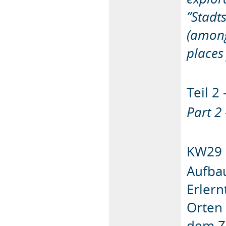
”Stadt
(among
places
Teil 
Part 2
KW29
Aufba
Erler
Orten 
dem Zi