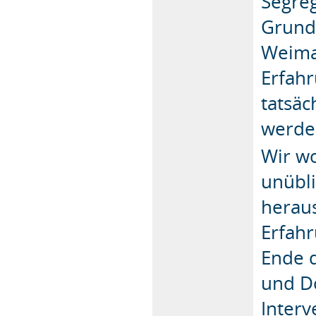
Segreg
Grundl
Weimar
Erfahr
tatsä
werde
Wir wo
unübli
heraus
Erfah
Ende 
und D
Interv