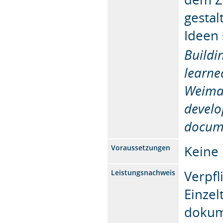
gestal
Ideen
Buildi
learne
Weimar
develo
docum
Keine
Voraussetzungen
Verpfl
Leistungsnachweis
Einze
dokum