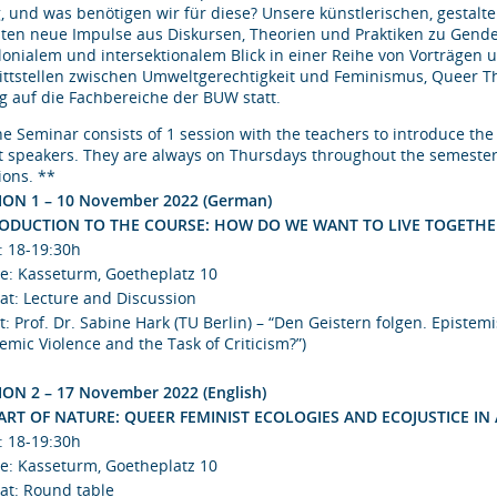
, und was benötigen wir für diese? Unsere künstlerischen, gestalter
lten neue Impulse aus Diskursen, Theorien und Praktiken zu Gender
lonialem und intersektionalem Blick in einer Reihe von Vorträgen 
ittstellen zwischen Umweltgerechtigkeit und Feminismus, Queer The
g auf die Fachbereiche der BUW statt.
e Seminar consists of 1 session with the teachers to introduce the c
t speakers. They are always on Thursdays throughout the semester
ions. **
ION 1 – 10 November 2022 (German)
ODUCTION TO THE COURSE: HOW DO WE WANT TO LIVE TOGETHE
: 18-19:30h
e: Kasseturm, Goetheplatz 10
at: Lecture and Discussion
: Prof. Dr. Sabine Hark (TU Berlin) – “Den Geistern folgen. Epistem
emic Violence and the Task of Criticism?”)
ION 2 – 17 November 2022 (English)
ART OF NATURE: QUEER FEMINIST ECOLOGIES AND ECOJUSTICE IN
: 18-19:30h
e: Kasseturm, Goetheplatz 10
at: Round table