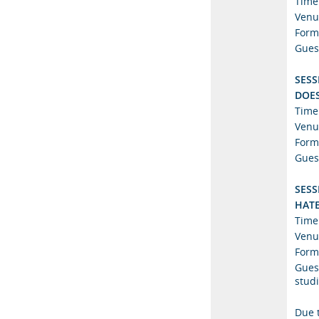
Time
Venu
Form
Guest
SESS
DOES
Time
Venu
Form
Gues
SESS
HATE
Time
Venu
Form
Guest
studi
Due t