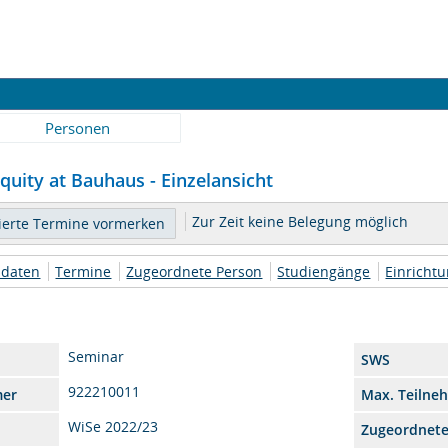
Personen
uity at Bauhaus - Einzelansicht
Zur Zeit keine Belegung möglich
daten
Termine
Zugeordnete Person
Studiengänge
Einricht
Seminar
SWS
922210011
mer
Max. Teilne
WiSe 2022/23
Zugeordnet