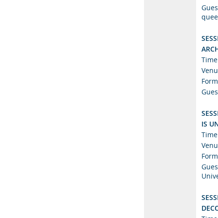
Gues
quee
SESS
ARCH
Time
Venu
Form
Gues
SESS
IS U
Time
Venu
Form
Gues
Univ
SESS
DECO