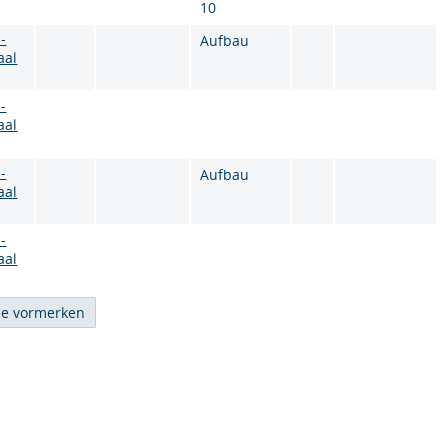
10
-
Aufbau
aal
-
aal
-
Aufbau
aal
-
aal