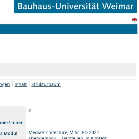
ungen
Inhalt
Strukturbaum
2
hmer/-innen
MediaArchitecture, M.Sc. PO 2022
es Modul
Theoriemodul - Darstellen im Kontext