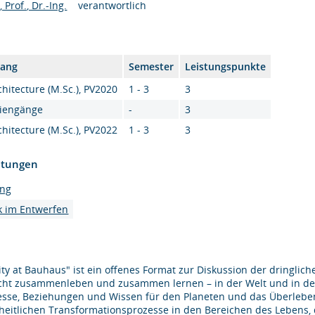
Prof., Dr.-Ing.
verantwortlich
gang
Semester
Leistungspunkte
hitecture (M.Sc.), PV2020
1 - 3
3
diengänge
-
3
hitecture (M.Sc.), PV2022
1 - 3
3
htungen
ung
k im Entwerfen
ity at Bauhaus" ist ein offenes Format zur Diskussion der dringl
cht zusammenleben und zusammen lernen – in der Welt und in der 
esse, Beziehungen und Wissen für den Planeten und das Überlebe
heitlichen Transformationsprozesse in den Bereichen des Lebens,