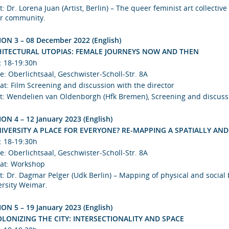
t: Dr. Lorena Juan (Artist, Berlin) – The queer feminist art collec
r community.
ION 3 – 08 December 2022 (English)
ITECTURAL UTOPIAS: FEMALE JOURNEYS NOW AND THEN
: 18-19:30h
e: Oberlichtsaal, Geschwister-Scholl-Str. 8A
at: Film Screening and discussion with the director
t: Wendelien van Oldenborgh (Hfk Bremen), Screening and discussio
ION 4 – 12 January 2023 (English)
NIVERSITY A PLACE FOR EVERYONE? RE-MAPPING A SPATIALLY AN
: 18-19:30h
e: Oberlichtsaal, Geschwister-Scholl-Str. 8A
at: Workshop
t: Dr. Dagmar Pelger (Udk Berlin) – Mapping of physical and socia
ersity Weimar.
ION 5 – 19 January 2023 (English)
LONIZING THE CITY: INTERSECTIONALITY AND SPACE