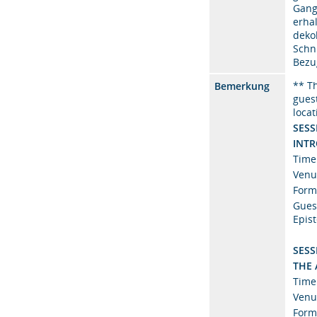
Gang
erha
deko
Schn
Bezu
** Th
Bemerkung
gues
locat
SESS
INTR
Time
Venu
Form
Guest
Epist
SESS
THE 
Time
Venu
Form