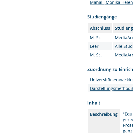
Mahall, Monika Helen, 
Studiengänge
Abschluss
Studien
M. Sc.
MediaArc
Leer
Alle Stu
M. Sc.
MediaArc
Zuordnung zu Einric
Universitätsentwickl
Darstellungsmethodi
Inhalt
"Equ
Beschreibung
gere
Proz
ganz