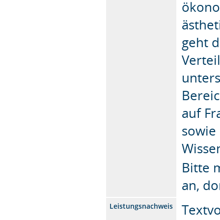
ökonom
ästhet
geht 
Vertei
unters
Bereic
auf F
sowie 
Wisse
Bitte 
an, do
Textv
Leistungsnachweis