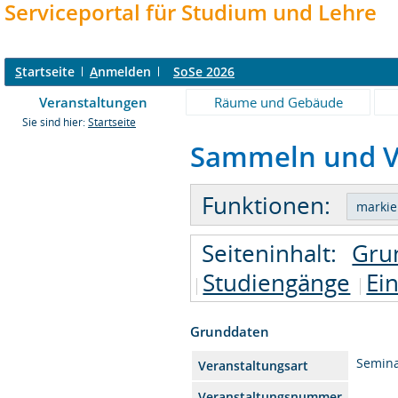
Serviceportal für Studium und Lehre
S
tartseite
A
nmelden
SoSe 2026
Veranstaltungen
Räume und Gebäude
Sie sind hier:
Startseite
Sammeln und Ver
Funktionen:
Seiteninhalt:
Gru
Studiengänge
Ei
Grunddaten
Semin
Veranstaltungsart
Veranstaltungsnummer