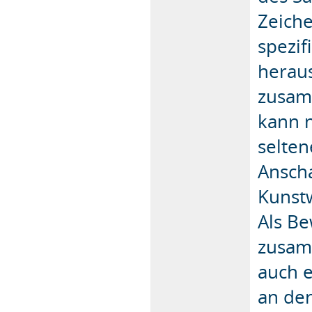
Zeiche
spezi
herau
zusam
kann n
selte
Ansch
Kunstw
Als Be
zusam
auch e
an der