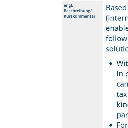
Based 
engl.
Beschreibung/
(inter
Kurzkommentar
enable
follow
soluti
Wit
in 
can
tax
kin
par
For