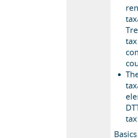
re
tax
Tre
tax
com
cou
The
tax
ele
DTT
tax
Basics