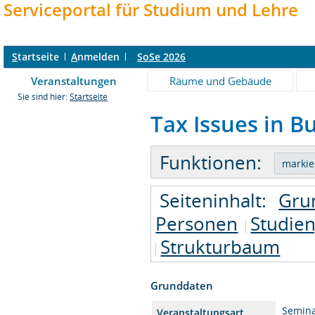
Serviceportal für Studium und Lehre
S
tartseite
A
nmelden
SoSe 2026
Veranstaltungen
Räume und Gebäude
Sie sind hier:
Startseite
Tax Issues in B
Funktionen:
Seiteninhalt:
Gru
Personen
Studie
Strukturbaum
Grunddaten
Semin
Veranstaltungsart