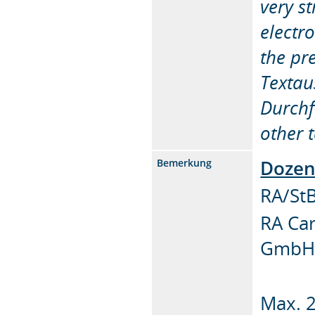
very s
electr
the pr
Textau
Durchf
other t
Dozent
Bemerkung
RA/StB
RA Car
GmbH
Max. 2