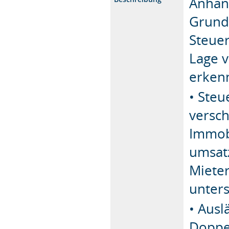
Anhan
Grundv
Steuer
Lage v
erken
• Steu
versch
Immob
umsatz
Mieter
unter
• Ausl
Doppe