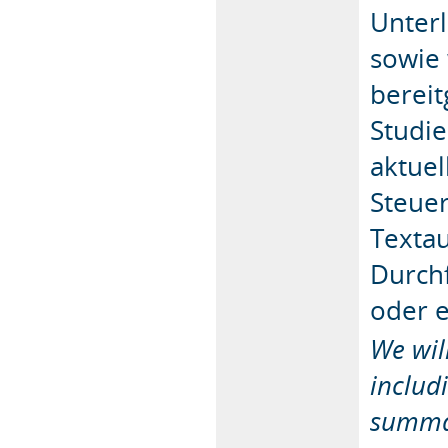
Unter
sowie 
bereit
Studie
aktuel
Steuer
Texta
Durchf
oder 
We wil
includ
summar