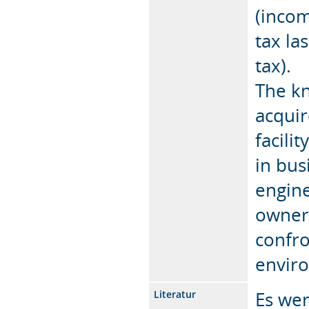
(incom
tax la
tax).
The k
acquir
facili
in busi
engine
owners
confro
envir
Es we
Literatur