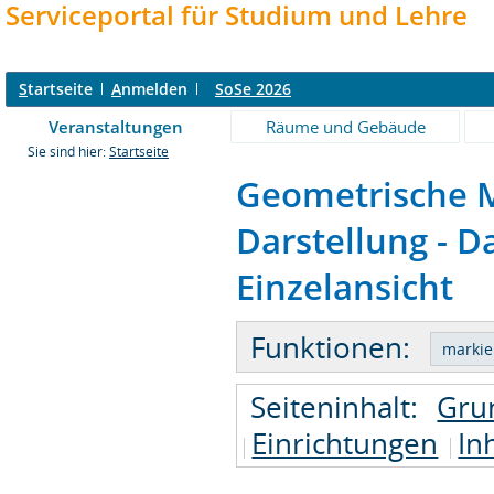
Serviceportal für Studium und Lehre
S
tartseite
A
nmelden
SoSe 2026
Veranstaltungen
Räume und Gebäude
Sie sind hier:
Startseite
Geometrische M
Darstellung - D
Einzelansicht
Funktionen:
Seiteninhalt:
Gru
Einrichtungen
In